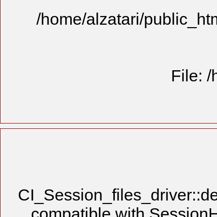
/home/alzat
CI_Session_fi
compatible w