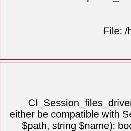
CI_Sessio
either be com
$path, stri