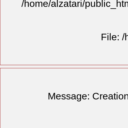
/home/alzat
Mess