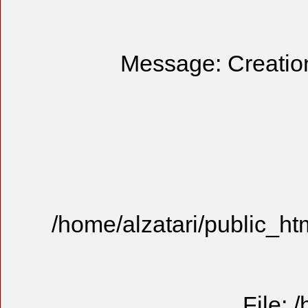
Mess
/home/alzat