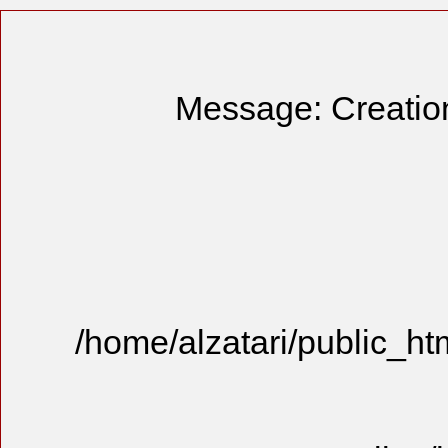
Mess
/home/alzat