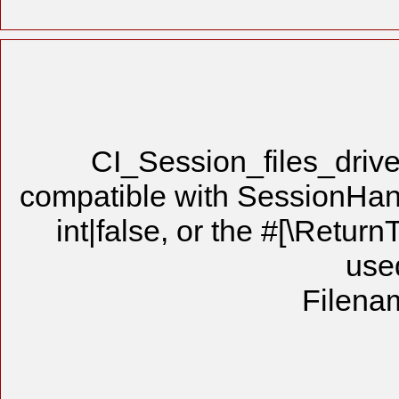
CI_Sessio
compatible wit
int|false, o