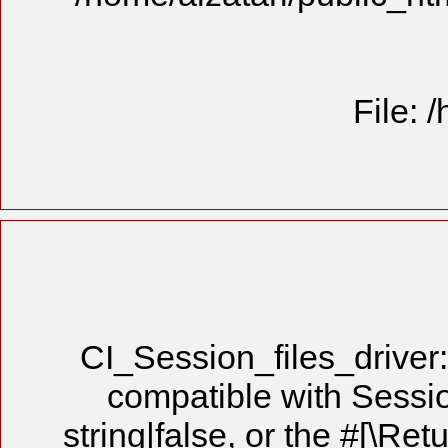
CI_Session
compatibl
string|false