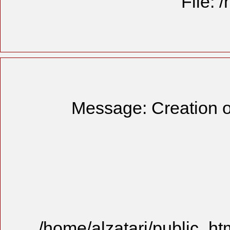
Messag
/home/alzat