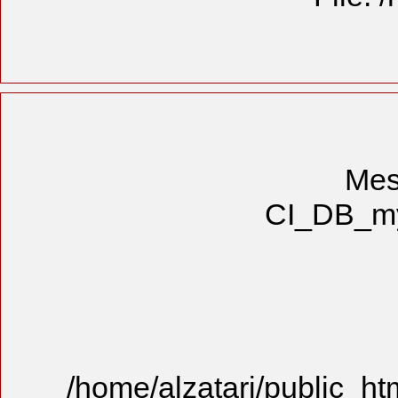
/home/alzat