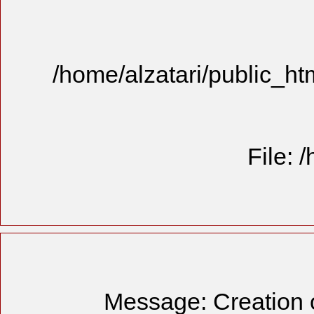
/home/alzat
Messag