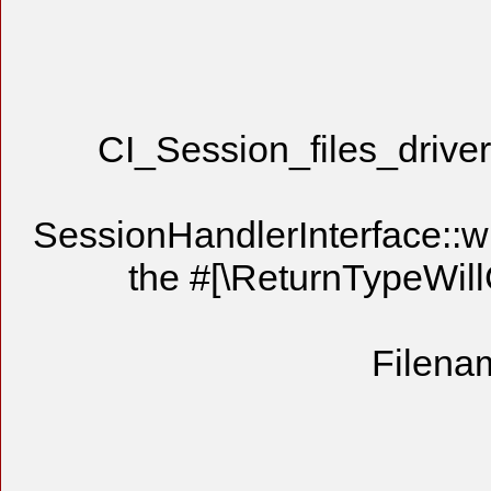
CI_Session
SessionHandler
the #[\R