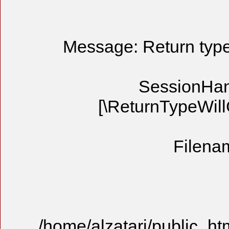
Message
[\R
/home/alzat